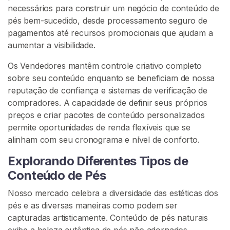
c
necessários para construir um negócio de conteúdo de
h
pés bem-sucedido, desde processamento seguro de
i
pagamentos até recursos promocionais que ajudam a
s
aumentar a visibilidade.
t
Os Vendedores mantêm controle criativo completo
a
sobre seu conteúdo enquanto se beneficiam de nossa
P
reputação de confiança e sistemas de verificação de
o
compradores. A capacidade de definir seus próprios
r
preços e criar pacotes de conteúdo personalizados
P
permite oportunidades de renda flexíveis que se
é
alinham com seu cronograma e nível de conforto.
s
Explorando Diferentes Tipos de
P
Conteúdo de Pés
R
O
Nosso mercado celebra a diversidade das estéticas dos
C
pés e as diversas maneiras como podem ser
U
R
capturadas artisticamente. Conteúdo de pés naturais
A
exibe a beleza autêntica de pés não adornados,