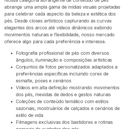
t
abrange uma ampla gama de mídias visuais projetadas
e
para celebrar cada aspecto da beleza e estética dos
ú
pés. Desde closes artísticos capturando as curvas
d
elegantes dos arcos até vídeos dinâmicos exibindo
o
movimentos naturais e flexibilidade, nosso mercado
D
oferece algo para cada preferência e interesse.
e
P
Fotografia profissional de pés com diversos
é
ângulos, iluminação e composições artísticas
s
Conjuntos de fotos personalizados adaptados a
preferências específicas incluindo cores de
C
esmalte, poses e cenários
o
Vídeos em alta definição mostrando movimentos
m
dos pés, mexidas de dedos e gestos naturais
p
Coleções de conteúdo temático com estilos
r
sazonais, mostruários de calçados e cenários de
e
estilo de vida
F
Filmagens exclusivas dos bastidores e rotinas
e
pessoais de cuidados dos pés