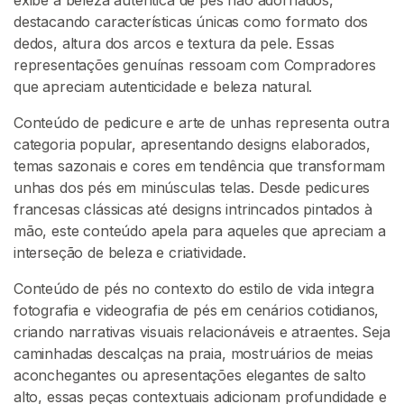
R
destacando características únicas como formato dos
dedos, altura dos arcos e textura da pele. Essas
representações genuínas ressoam com Compradores
que apreciam autenticidade e beleza natural.
Conteúdo de pedicure e arte de unhas representa outra
C
categoria popular, apresentando designs elaborados,
o
temas sazonais e cores em tendência que transformam
n
unhas dos pés em minúsculas telas. Desde pedicures
t
francesas clássicas até designs intrincados pintados à
a
mão, este conteúdo apela para aqueles que apreciam a
t
interseção de beleza e criatividade.
o
/
Conteúdo de pés no contexto do estilo de vida integra
S
fotografia e videografia de pés em cenários cotidianos,
u
criando narrativas visuais relacionáveis e atraentes. Seja
p
caminhadas descalças na praia, mostruários de meias
o
aconchegantes ou apresentações elegantes de salto
r
alto, essas peças contextuais adicionam profundidade e