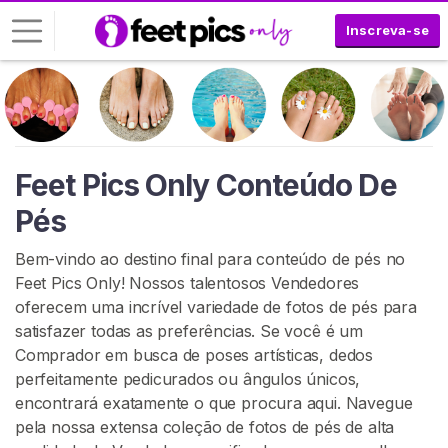
Inscreva-se
E
n
t
r
Feet Pics Only Conteúdo De
a
Pés
r
Bem-vindo ao destino final para conteúdo de pés no
I
N
Feet Pics Only! Nossos talentosos Vendedores
S
oferecem uma incrível variedade de fotos de pés para
C
satisfazer todas as preferências. Se você é um
R
E
Comprador em busca de poses artísticas, dedos
V
perfeitamente pedicurados ou ângulos únicos,
A
encontrará exatamente o que procura aqui. Navegue
-
S
pela nossa extensa coleção de fotos de pés de alta
E