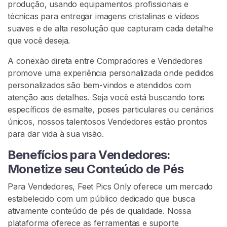
produção, usando equipamentos profissionais e
e
técnicas para entregar imagens cristalinas e vídeos
P
suaves e de alta resolução que capturam cada detalhe
é
que você deseja.
s
A conexão direta entre Compradores e Vendedores
C
promove uma experiência personalizada onde pedidos
o
personalizados são bem-vindos e atendidos com
m
atenção aos detalhes. Seja você está buscando tons
u
específicos de esmalte, poses particulares ou cenários
n
únicos, nossos talentosos Vendedores estão prontos
i
para dar vida à sua visão.
d
a
Benefícios para Vendedores:
d
Monetize seu Conteúdo de Pés
e
F
Para Vendedores, Feet Pics Only oferece um mercado
e
estabelecido com um público dedicado que busca
t
ativamente conteúdo de pés de qualidade. Nossa
i
plataforma oferece as ferramentas e suporte