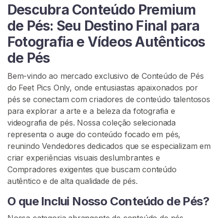
Descubra Conteúdo Premium
u
r
de Pés: Seu Destino Final para
a
Fotografia e Vídeos Autênticos
r
V
de Pés
e
Bem-vindo ao mercado exclusivo de Conteúdo de Pés
n
do Feet Pics Only, onde entusiastas apaixonados por
d
pés se conectam com criadores de conteúdo talentosos
e
para explorar a arte e a beleza da fotografia e
d
videografia de pés. Nossa coleção selecionada
o
representa o auge do conteúdo focado em pés,
r
reunindo Vendedores dedicados que se especializam em
e
criar experiências visuais deslumbrantes e
s
Compradores exigentes que buscam conteúdo
autêntico e de alta qualidade de pés.
C
o
O que Inclui Nosso Conteúdo de Pés?
n
Nossa categoria abrangente de conteúdo de pés