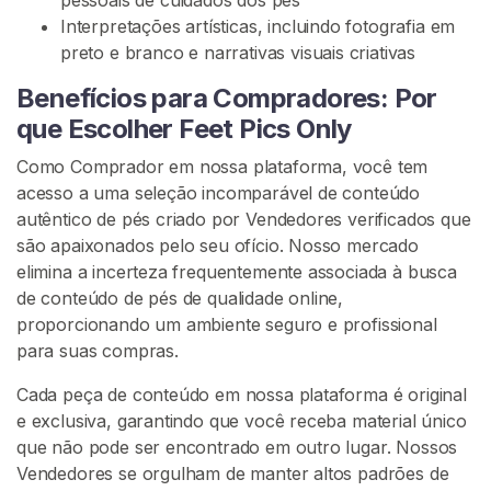
e
Interpretações artísticas, incluindo fotografia em
t
preto e branco e narrativas visuais criativas
P
i
Benefícios para Compradores: Por
c
que Escolher Feet Pics Only
s
Como Comprador em nossa plataforma, você tem
V
acesso a uma seleção incomparável de conteúdo
e
autêntico de pés criado por Vendedores verificados que
n
são apaixonados pelo seu ofício. Nosso mercado
d
elimina a incerteza frequentemente associada à busca
e
de conteúdo de pés de qualidade online,
r
proporcionando um ambiente seguro e profissional
F
para suas compras.
o
Cada peça de conteúdo em nossa plataforma é original
t
e exclusiva, garantindo que você receba material único
o
que não pode ser encontrado em outro lugar. Nossos
s
Vendedores se orgulham de manter altos padrões de
D