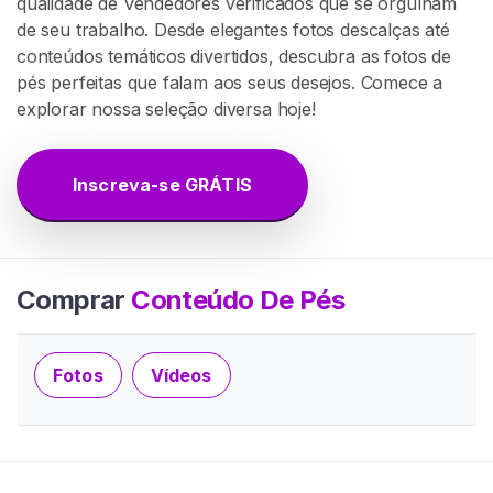
qualidade de Vendedores verificados que se orgulham
G
de seu trabalho. Desde elegantes fotos descalças até
R
Á
conteúdos temáticos divertidos, descubra as fotos de
T
pés perfeitas que falam aos seus desejos. Comece a
I
explorar nossa seleção diversa hoje!
S
>
Inscreva-se GRÁTIS
I
n
í
c
Comprar
Conteúdo De Pés
i
o
Fotos
Vídeos
P
r
o
c