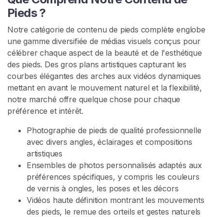
v
Pieds ?
e
Notre catégorie de contenu de pieds complète englobe
n
une gamme diversifiée de médias visuels conçus pour
d
célébrer chaque aspect de la beauté et de l'esthétique
e
des pieds. Des gros plans artistiques capturant les
u
courbes élégantes des arches aux vidéos dynamiques
r
mettant en avant le mouvement naturel et la flexibilité,
s
notre marché offre quelque chose pour chaque
préférence et intérêt.
C
o
Photographie de pieds de qualité professionnelle
n
avec divers angles, éclairages et compositions
t
artistiques
e
Ensembles de photos personnalisés adaptés aux
n
préférences spécifiques, y compris les couleurs
u
de vernis à ongles, les poses et les décors
D
Vidéos haute définition montrant les mouvements
e
des pieds, le remue des orteils et gestes naturels