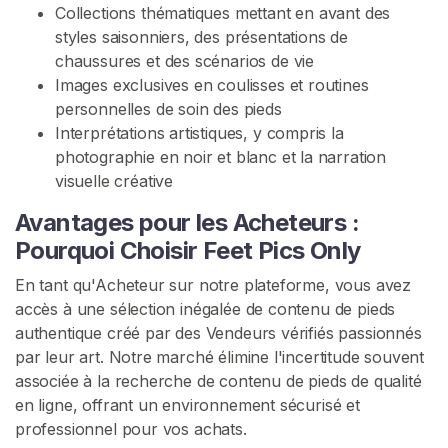
P
Collections thématiques mettant en avant des
i
styles saisonniers, des présentations de
e
chaussures et des scénarios de vie
d
Images exclusives en coulisses et routines
s
personnelles de soin des pieds
Interprétations artistiques, y compris la
A
photographie en noir et blanc et la narration
c
visuelle créative
h
e
Avantages pour les Acheteurs :
t
Pourquoi Choisir Feet Pics Only
e
En tant qu'Acheteur sur notre plateforme, vous avez
r
accès à une sélection inégalée de contenu de pieds
D
authentique créé par des Vendeurs vérifiés passionnés
e
par leur art. Notre marché élimine l'incertitude souvent
s
associée à la recherche de contenu de pieds de qualité
F
en ligne, offrant un environnement sécurisé et
e
professionnel pour vos achats.
e