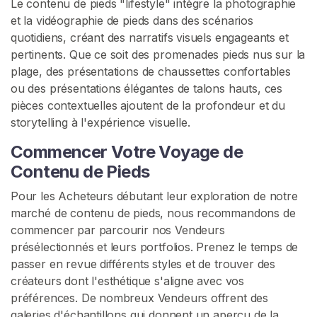
s
Le contenu de pieds "lifestyle" intègre la photographie
et la vidéographie de pieds dans des scénarios
quotidiens, créant des narratifs visuels engageants et
R
E
pertinents. Que ce soit des promenades pieds nus sur la
C
plage, des présentations de chaussettes confortables
H
ou des présentations élégantes de talons hauts, ces
E
R
pièces contextuelles ajoutent de la profondeur et du
C
storytelling à l'expérience visuelle.
H
E
Commencer Votre Voyage de
R
Contenu de Pieds
Pour les Acheteurs débutant leur exploration de notre
marché de contenu de pieds, nous recommandons de
commencer par parcourir nos Vendeurs
C
présélectionnés et leurs portfolios. Prenez le temps de
o
passer en revue différents styles et de trouver des
n
créateurs dont l'esthétique s'aligne avec vos
t
préférences. De nombreux Vendeurs offrent des
a
galeries d'échantillons qui donnent un aperçu de la