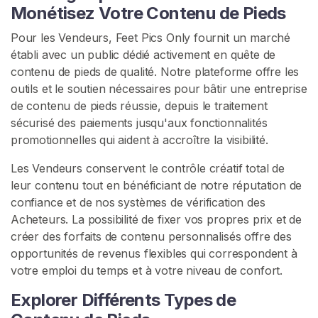
o
Monétisez Votre Contenu de Pieds
s
Pour les Vendeurs, Feet Pics Only fournit un marché
D
établi avec un public dédié activement en quête de
e
contenu de pieds de qualité. Notre plateforme offre les
P
outils et le soutien nécessaires pour bâtir une entreprise
i
de contenu de pieds réussie, depuis le traitement
e
sécurisé des paiements jusqu'aux fonctionnalités
d
promotionnelles qui aident à accroître la visibilité.
s
Les Vendeurs conservent le contrôle créatif total de
C
leur contenu tout en bénéficiant de notre réputation de
o
confiance et de nos systèmes de vérification des
m
Acheteurs. La possibilité de fixer vos propres prix et de
m
créer des forfaits de contenu personnalisés offre des
u
opportunités de revenus flexibles qui correspondent à
n
votre emploi du temps et à votre niveau de confort.
a
u
Explorer Différents Types de
t