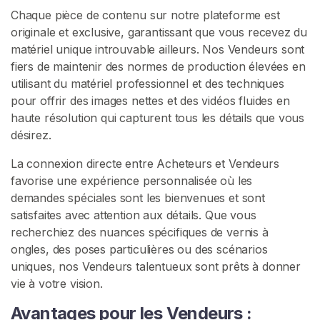
t
Chaque pièce de contenu sur notre plateforme est
P
originale et exclusive, garantissant que vous recevez du
i
matériel unique introuvable ailleurs. Nos Vendeurs sont
c
fiers de maintenir des normes de production élevées en
s
utilisant du matériel professionnel et des techniques
pour offrir des images nettes et des vidéos fluides en
V
haute résolution qui capturent tous les détails que vous
e
désirez.
n
d
La connexion directe entre Acheteurs et Vendeurs
r
favorise une expérience personnalisée où les
e
demandes spéciales sont les bienvenues et sont
D
satisfaites avec attention aux détails. Que vous
e
recherchiez des nuances spécifiques de vernis à
s
ongles, des poses particulières ou des scénarios
P
uniques, nos Vendeurs talentueux sont prêts à donner
h
vie à votre vision.
o
Avantages pour les Vendeurs :
t