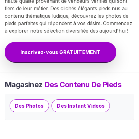
haute qualité provenant de vendeurs vérifiés qui sont
E
fiers de leur métier. Des clichés élégants pieds nus au
Z
-
contenu thématique ludique, découvrez les photos de
V
pieds parfaites qui répondent à vos désirs. Commencez
O
à explorer notre sélection diversifiée dès aujourd'hui !
U
S
G
R
Inscrivez-vous GRATUITEMENT
A
T
U
I
T
E
Magasinez
Des Contenu De Pieds
M
E
N
T
Des Photos
Des Instant Videos
>
A
c