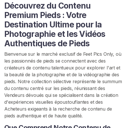
Découvrez du Contenu
c
u
Premium Pieds : Votre
e
Destination Ultime pour la
i
Photographie et les Vidéos
l
Authentiques de Pieds
P
Bienvenue sur le marché exclusif de Feet Pics Only, où
a
les passionnés de pieds se connectent avec des
r
créateurs de contenu talentueux pour explorer l'art et
c
la beauté de la photographie et de la vidéographie des
o
pieds. Notre collection sélective représente le summum
u
du contenu centré sur les pieds, réunissant des
r
Vendeurs dévoués qui se spécialisent dans la création
i
d'expériences visuelles époustouflantes et des
r
Acheteurs exigeants à la recherche de contenu de
l
pieds authentique et de haute qualité.
e
s
Que Comprend Notre Contenu de