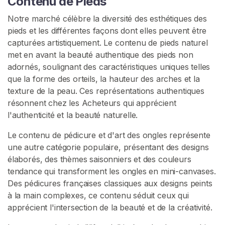
Contenu de Pieds
é
Notre marché célèbre la diversité des esthétiques des
F
pieds et les différentes façons dont elles peuvent être
é
capturées artistiquement. Le contenu de pieds naturel
t
met en avant la beauté authentique des pieds non
i
adornés, soulignant des caractéristiques uniques telles
c
que la forme des orteils, la hauteur des arches et la
h
texture de la peau. Ces représentations authentiques
i
résonnent chez les Acheteurs qui apprécient
s
l'authenticité et la beauté naturelle.
t
e
Le contenu de pédicure et d'art des ongles représente
D
une autre catégorie populaire, présentant des designs
e
élaborés, des thèmes saisonniers et des couleurs
s
tendance qui transforment les ongles en mini-canvases.
P
Des pédicures françaises classiques aux designs peints
i
à la main complexes, ce contenu séduit ceux qui
e
apprécient l'intersection de la beauté et de la créativité.
d