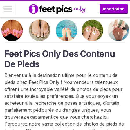
Inscription
C
o
n
n
Feet Pics Only Des Contenu
e
De Pieds
x
i
Bienvenue à la destination ultime pour le contenu de
o
pieds chez Feet Pics Only ! Nos vendeurs talentueux
n
offrent une incroyable variété de photos de pieds pour
satisfaire toutes les préférences. Que vous soyez un
I
N
acheteur à la recherche de poses artistiques, d’orteils
S
parfaitement pédicurés ou d’angles uniques, vous
C
trouverez exactement ce que vous cherchez ici.
R
I
Parcourez notre vaste collection de photos de pieds de
V