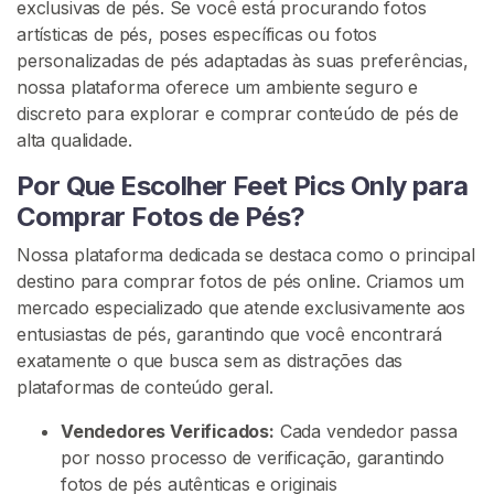
exclusivas de pés. Se você está procurando fotos
u
artísticas de pés, poses específicas ou fotos
r
personalizadas de pés adaptadas às suas preferências,
a
nossa plataforma oferece um ambiente seguro e
r
discreto para explorar e comprar conteúdo de pés de
V
alta qualidade.
e
n
Por Que Escolher Feet Pics Only para
d
Comprar Fotos de Pés?
e
d
Nossa plataforma dedicada se destaca como o principal
o
destino para comprar fotos de pés online. Criamos um
r
mercado especializado que atende exclusivamente aos
e
entusiastas de pés, garantindo que você encontrará
s
exatamente o que busca sem as distrações das
plataformas de conteúdo geral.
C
Vendedores Verificados:
Cada vendedor passa
o
por nosso processo de verificação, garantindo
n
fotos de pés autênticas e originais