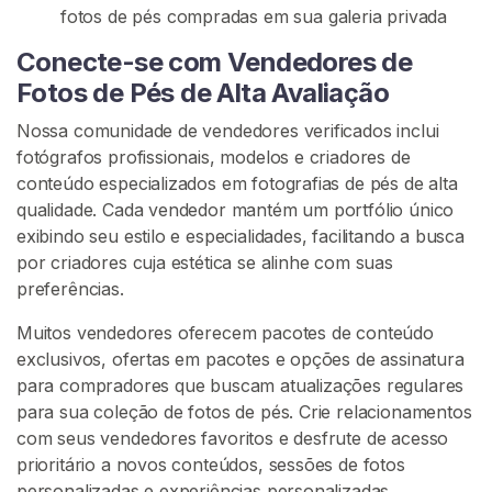
fotos de pés compradas em sua galeria privada
c
h
Conecte-se com Vendedores de
i
Fotos de Pés de Alta Avaliação
s
t
Nossa comunidade de vendedores verificados inclui
a
fotógrafos profissionais, modelos e criadores de
P
conteúdo especializados em fotografias de pés de alta
o
qualidade. Cada vendedor mantém um portfólio único
r
exibindo seu estilo e especialidades, facilitando a busca
P
por criadores cuja estética se alinhe com suas
é
preferências.
s
Muitos vendedores oferecem pacotes de conteúdo
exclusivos, ofertas em pacotes e opções de assinatura
P
R
para compradores que buscam atualizações regulares
O
para sua coleção de fotos de pés. Crie relacionamentos
C
com seus vendedores favoritos e desfrute de acesso
U
R
prioritário a novos conteúdos, sessões de fotos
A
personalizadas e experiências personalizadas.