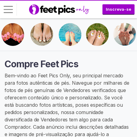
Inscreva-se
E
n
t
r
a
Compre Feet Pics
r
Bem-vindo ao Feet Pics Only, seu principal mercado
I
para fotos autênticas de pés. Navegue por milhares de
N
fotos de pés genuínas de Vendedores verificados que
S
C
oferecem conteúdo único e personalizado. Se você
R
está buscando fotos artísticas, poses específicas ou
E
pedidos personalizados, nossa comunidade
V
A
diversificada de Vendedores tem algo para cada
-
Comprador. Cada anúncio inclui descrições detalhadas
S
e imagens de pré-visualização para ajudá-lo a
E