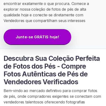
G
encontrar exatamente o que procura. Comece a
R
explorar nossa coleção de fotos de pés de alta
Á
qualidade hoje e conecte-se diretamente com
T
I
Vendedores que compartilham seus interesses
S
>
Junte-se GRÁTIS hoje!
I
n
í
Descubra Sua Coleção Perfeita
c
de Fotos dos Pés - Compre
i
Fotos Autênticas de Pés de
o
Vendedores Verificados
P
Bem-vindo ao mercado definitivo para comprar fotos
r
de pés, onde compradores exigentes se conectam com
o
vendedores talentosos oferecendo fotografias
c