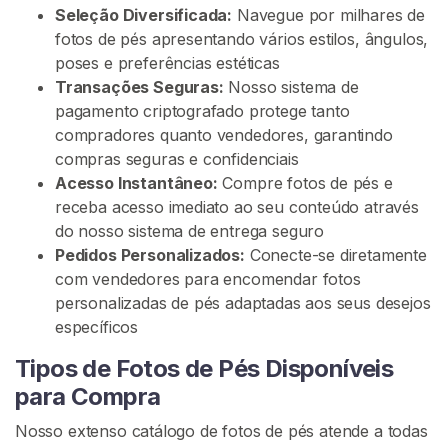
t
Seleção Diversificada:
Navegue por milhares de
e
fotos de pés apresentando vários estilos, ângulos,
ú
poses e preferências estéticas
d
Transações Seguras:
Nosso sistema de
o
pagamento criptografado protege tanto
D
compradores quanto vendedores, garantindo
e
compras seguras e confidenciais
P
Acesso Instantâneo:
Compre fotos de pés e
é
receba acesso imediato ao seu conteúdo através
s
do nosso sistema de entrega seguro
Pedidos Personalizados:
Conecte-se diretamente
C
com vendedores para encomendar fotos
o
personalizadas de pés adaptadas aos seus desejos
m
específicos
p
r
Tipos de Fotos de Pés Disponíveis
e
para Compra
F
Nosso extenso catálogo de fotos de pés atende a todas
e