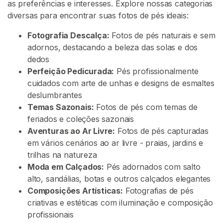
as preferências e interesses. Explore nossas categorias
e
diversas para encontrar suas fotos de pés ideais:
t
P
Fotografia Descalça:
Fotos de pés naturais e sem
i
adornos, destacando a beleza das solas e dos
c
dedos
s
Perfeição Pedicurada:
Pés profissionalmente
cuidados com arte de unhas e designs de esmaltes
V
deslumbrantes
e
Temas Sazonais:
Fotos de pés com temas de
n
feriados e coleções sazonais
d
Aventuras ao Ar Livre:
Fotos de pés capturadas
e
em vários cenários ao ar livre - praias, jardins e
r
trilhas na natureza
F
Moda em Calçados:
Pés adornados com salto
o
alto, sandálias, botas e outros calçados elegantes
t
Composições Artísticas:
Fotografias de pés
o
criativas e estéticas com iluminação e composição
s
profissionais
D