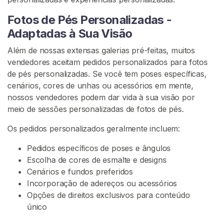
R
Fotos de Pés Personalizadas -
Adaptadas à Sua Visão
Além de nossas extensas galerias pré-feitas, muitos
vendedores aceitam pedidos personalizados para fotos
C
de pés personalizadas. Se você tem poses específicas,
o
cenários, cores de unhas ou acessórios em mente,
n
nossos vendedores podem dar vida à sua visão por
t
meio de sessões personalizadas de fotos de pés.
a
t
Os pedidos personalizados geralmente incluem:
o
Pedidos específicos de poses e ângulos
/
Escolha de cores de esmalte e designs
S
Cenários e fundos preferidos
u
Incorporação de adereços ou acessórios
p
Opções de direitos exclusivos para conteúdo
o
único
r