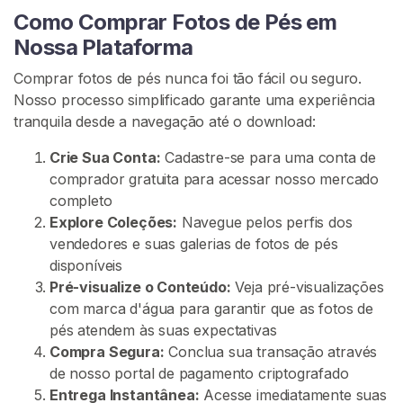
e
Como Comprar Fotos de Pés em
P
Nossa Plataforma
é
s
Comprar fotos de pés nunca foi tão fácil ou seguro.
Nosso processo simplificado garante uma experiência
C
tranquila desde a navegação até o download:
o
Crie Sua Conta:
Cadastre-se para uma conta de
m
comprador gratuita para acessar nosso mercado
u
completo
n
Explore Coleções:
Navegue pelos perfis dos
i
vendedores e suas galerias de fotos de pés
d
disponíveis
a
Pré-visualize o Conteúdo:
Veja pré-visualizações
d
com marca d'água para garantir que as fotos de
e
pés atendem às suas expectativas
F
Compra Segura:
Conclua sua transação através
e
de nosso portal de pagamento criptografado
t
Entrega Instantânea:
Acesse imediatamente suas
i