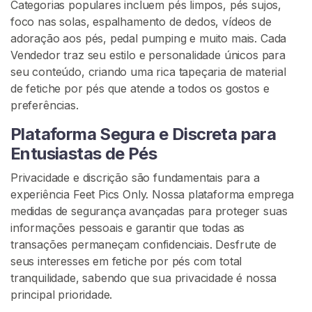
Categorias populares incluem pés limpos, pés sujos,
c
foco nas solas, espalhamento de dedos, vídeos de
h
adoração aos pés, pedal pumping e muito mais. Cada
i
Vendedor traz seu estilo e personalidade únicos para
s
seu conteúdo, criando uma rica tapeçaria de material
t
de fetiche por pés que atende a todos os gostos e
a
preferências.
P
o
Plataforma Segura e Discreta para
r
Entusiastas de Pés
P
Privacidade e discrição são fundamentais para a
é
experiência Feet Pics Only. Nossa plataforma emprega
s
medidas de segurança avançadas para proteger suas
informações pessoais e garantir que todas as
P
R
transações permaneçam confidenciais. Desfrute de
O
seus interesses em fetiche por pés com total
C
tranquilidade, sabendo que sua privacidade é nossa
U
R
principal prioridade.
A