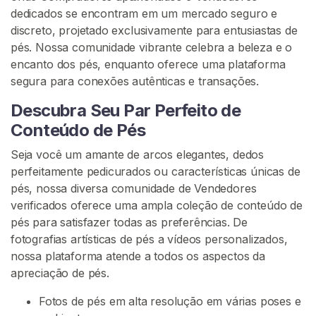
u
dedicados se encontram em um mercado seguro e
r
discreto, projetado exclusivamente para entusiastas de
a
pés. Nossa comunidade vibrante celebra a beleza e o
r
encanto dos pés, enquanto oferece uma plataforma
V
segura para conexões autênticas e transações.
e
Descubra Seu Par Perfeito de
n
Conteúdo de Pés
d
e
Seja você um amante de arcos elegantes, dedos
d
perfeitamente pedicurados ou características únicas de
o
pés, nossa diversa comunidade de Vendedores
r
verificados oferece uma ampla coleção de conteúdo de
e
pés para satisfazer todas as preferências. De
s
fotografias artísticas de pés a vídeos personalizados,
nossa plataforma atende a todos os aspectos da
C
apreciação de pés.
o
Fotos de pés em alta resolução em várias poses e
n