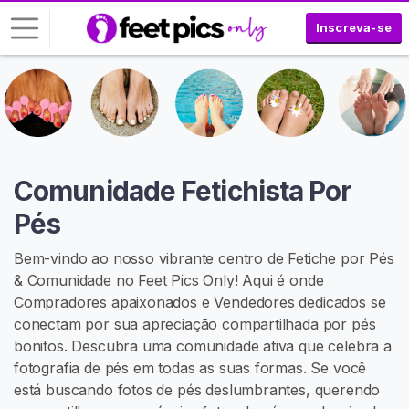
Inscreva-se
E
n
t
r
a
Comunidade Fetichista Por
r
Pés
I
N
Bem-vindo ao nosso vibrante centro de Fetiche por Pés
S
& Comunidade no Feet Pics Only! Aqui é onde
C
Compradores apaixonados e Vendedores dedicados se
R
E
conectam por sua apreciação compartilhada por pés
V
bonitos. Descubra uma comunidade ativa que celebra a
A
fotografia de pés em todas as suas formas. Se você
-
S
está buscando fotos de pés deslumbrantes, querendo
E