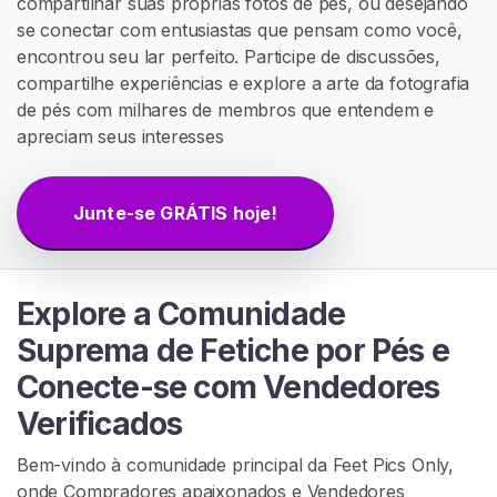
compartilhar suas próprias fotos de pés, ou desejando
G
se conectar com entusiastas que pensam como você,
R
Á
encontrou seu lar perfeito. Participe de discussões,
T
compartilhe experiências e explore a arte da fotografia
I
de pés com milhares de membros que entendem e
S
>
apreciam seus interesses
I
Junte-se GRÁTIS hoje!
n
í
c
Explore a Comunidade
i
o
Suprema de Fetiche por Pés e
Conecte-se com Vendedores
P
Verificados
r
o
Bem-vindo à comunidade principal da Feet Pics Only,
c
onde Compradores apaixonados e Vendedores