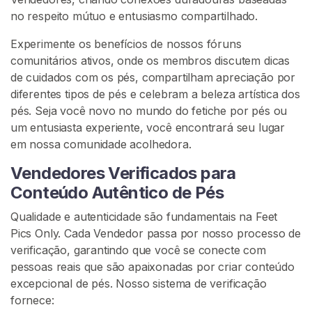
e
no respeito mútuo e entusiasmo compartilhado.
t
P
Experimente os benefícios de nossos fóruns
i
comunitários ativos, onde os membros discutem dicas
c
de cuidados com os pés, compartilham apreciação por
s
diferentes tipos de pés e celebram a beleza artística dos
pés. Seja você novo no mundo do fetiche por pés ou
V
um entusiasta experiente, você encontrará seu lugar
e
em nossa comunidade acolhedora.
n
d
Vendedores Verificados para
e
Conteúdo Autêntico de Pés
r
Qualidade e autenticidade são fundamentais na Feet
F
Pics Only. Cada Vendedor passa por nosso processo de
o
verificação, garantindo que você se conecte com
t
pessoas reais que são apaixonadas por criar conteúdo
o
excepcional de pés. Nosso sistema de verificação
s
fornece:
D