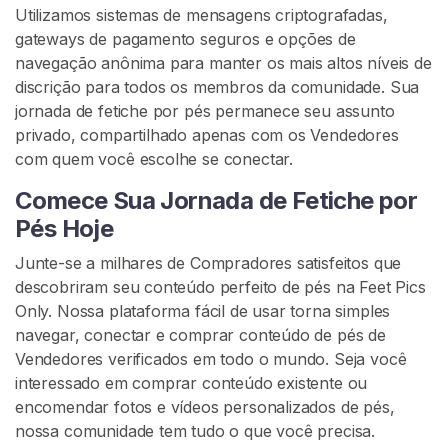
R
Utilizamos sistemas de mensagens criptografadas,
gateways de pagamento seguros e opções de
navegação anônima para manter os mais altos níveis de
discrição para todos os membros da comunidade. Sua
jornada de fetiche por pés permanece seu assunto
privado, compartilhado apenas com os Vendedores
C
com quem você escolhe se conectar.
o
n
Comece Sua Jornada de Fetiche por
t
Pés Hoje
a
t
Junte-se a milhares de Compradores satisfeitos que
o
descobriram seu conteúdo perfeito de pés na Feet Pics
/
Only. Nossa plataforma fácil de usar torna simples
S
navegar, conectar e comprar conteúdo de pés de
u
Vendedores verificados em todo o mundo. Seja você
p
interessado em comprar conteúdo existente ou
o
encomendar fotos e vídeos personalizados de pés,
r
nossa comunidade tem tudo o que você precisa.