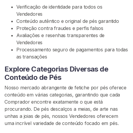
e
Verificação de identidade para todos os
P
Vendedores
é
Conteúdo autêntico e original de pés garantido
s
Proteção contra fraudes e perfis falsos
Avaliações e resenhas transparentes de
C
Vendedores
o
Processamento seguro de pagamentos para todas
m
as transações
u
n
Explore Categorias Diversas de
i
Conteúdo de Pés
d
Nosso mercado abrangente de fetiche por pés oferece
a
conteúdo em várias categorias, garantindo que cada
d
Comprador encontre exatamente o que está
e
procurando. De pés descalços a meias, de arte nas
F
unhas a joias de pés, nossos Vendedores oferecem
e
uma incrível variedade de conteúdo focado em pés.
t
i