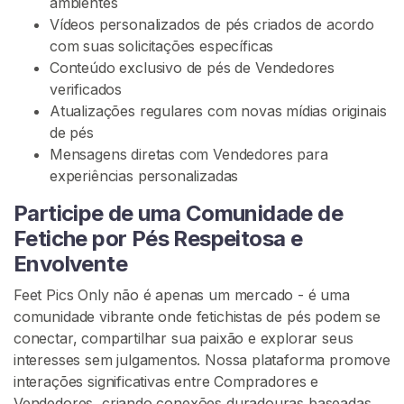
ambientes
t
Vídeos personalizados de pés criados de acordo
e
com suas solicitações específicas
ú
Conteúdo exclusivo de pés de Vendedores
d
verificados
o
Atualizações regulares com novas mídias originais
D
de pés
e
Mensagens diretas com Vendedores para
P
experiências personalizadas
é
s
Participe de uma Comunidade de
Fetiche por Pés Respeitosa e
C
o
Envolvente
m
Feet Pics Only não é apenas um mercado - é uma
p
comunidade vibrante onde fetichistas de pés podem se
r
conectar, compartilhar sua paixão e explorar seus
e
interesses sem julgamentos. Nossa plataforma promove
F
interações significativas entre Compradores e
e
Vendedores, criando conexões duradouras baseadas