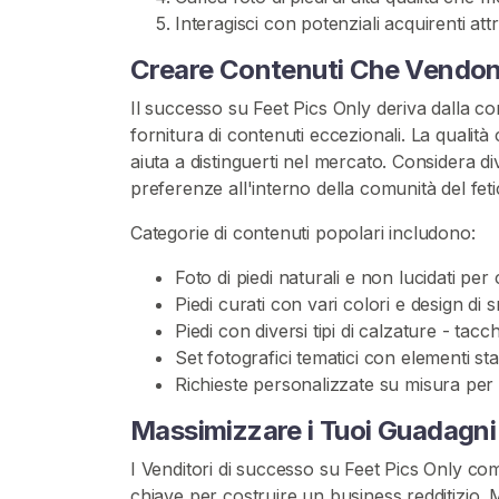
P
Interagisci con potenziali acquirenti att
i
Creare Contenuti Che Vendo
e
d
Il successo su Feet Pics Only deriva dalla co
i
fornitura di contenuti eccezionali. La qualità co
aiuta a distinguerti nel mercato. Considera di
C
preferenze all'interno della comunità del feti
o
m
Categorie di contenuti popolari includono:
p
Foto di piedi naturali e non lucidati per 
r
Piedi curati con vari colori e design di 
a
Piedi con diversi tipi di calzature - tacc
F
Set fotografici tematici con elementi stag
e
Richieste personalizzate su misura per 
e
t
Massimizzare i Tuoi Guadagn
P
i
I Venditori di successo su Feet Pics Only c
c
chiave per costruire un business redditizio