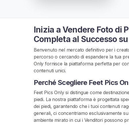
A
T
I
S
>
Inizia a Vendere Foto di 
Completa al Successo su 
H
Benvenuto nel mercato definitivo per i creatori
o
percorso o cercando di espandere la tua pres
m
Only fornisce la piattaforma perfetta per con
e
contenuti unici.
E
Perché Scegliere Feet Pics On
s
Feet Pics Only si distingue come destinazione 
p
piedi. La nostra piattaforma è progettata spe
l
dei piedi, garantendo che i tuoi contenuti rag
o
generali, ci concentriamo esclusivamente su 
r
ambiente mirato in cui i Venditori possono p
a