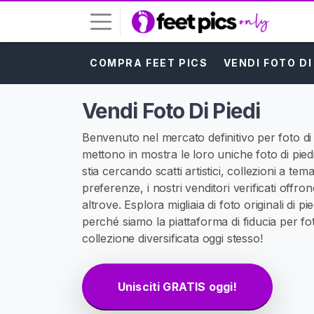
COMPRA FEET PICS
VENDI FOTO DI
A
c
c
Vendi Foto Di Piedi
e
d
Benvenuto nel mercato definitivo per foto di p
i
mettono in mostra le loro uniche foto di pied
stia cercando scatti artistici, collezioni a te
I
preferenze, i nostri venditori verificati offro
S
altrove. Esplora migliaia di foto originali di p
C
R
perché siamo la piattaforma di fiducia per fot
I
collezione diversificata oggi stesso!
V
I
T
I
Unisciti GRATIS oggi!
G
R