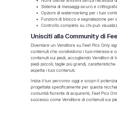
Nomi utente anonimi senza necessità di
C
Sistema di messaggi sicuro e crittograf
o
Opzioni di watermarking per i tuoi cont
m
Funzioni di blocco e segnalazione per i
u
Controllo completo su chi può visualizz
n
Unisciti alla Community di Fee
i
t
Diventare un Venditore su Feet Pics Only sign
à
contenuti che condividono i tuoi interessi e ob
F
contenuti sui piedi, accogliendo Venditori di tutt
e
piedi piccoli, taglie più grandi, caratteristi
t
aspetta i tuoi contenuti.
i
c
Inizia il tuo percorso oggi e scopri il potenzi
i
progettata specificamente per questa nicchia
s
comunità fiorente di acquirenti, Feet Pics Onl
t
successo come Venditore di contenuti sui pie
a
D