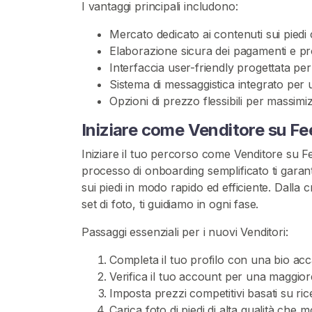
V
I vantaggi principali includono:
e
Mercato dedicato ai contenuti sui piedi co
n
Elaborazione sicura dei pagamenti e pro
d
Interfaccia user-friendly progettata per
i
Sistema di messaggistica integrato per 
t
Opzioni di prezzo flessibili per massimi
o
r
Iniziare come Venditore su Fe
i
Iniziare il tuo percorso come Venditore su Fe
processo di onboarding semplificato ti garant
C
sui piedi in modo rapido ed efficiente. Dalla 
o
set di foto, ti guidiamo in ogni fase.
n
t
Passaggi essenziali per i nuovi Venditori:
e
n
Completa il tuo profilo con una bio acca
u
Verifica il tuo account per una maggiore 
t
Imposta prezzi competitivi basati su ri
o
Carica foto di piedi di alta qualità che m