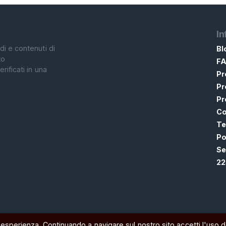
In
di e contenuti di
Bl
to
F
rificati in una
Pr
Pr
Pr
Co
Te
Po
Se
22
a esperienza. Continuando a navigare sul nostro sito accetti l'uso d