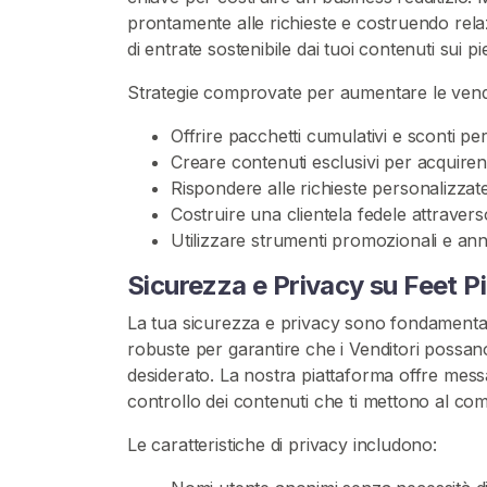
s
prontamente alle richieste e costruendo relaz
di entrate sostenibile dai tuoi contenuti sui pie
V
Strategie comprovate per aumentare le vend
e
n
Offrire pacchetti cumulativi e sconti per
d
Creare contenuti esclusivi per acquire
i
Rispondere alle richieste personalizzat
F
Costruire una clientela fedele attraverso
o
Utilizzare strumenti promozionali e ann
t
o
Sicurezza e Privacy su Feet P
D
La tua sicurezza e privacy sono fondamenta
i
robuste per garantire che i Venditori possa
P
desiderato. La nostra piattaforma offre messa
i
controllo dei contenuti che ti mettono al com
e
d
Le caratteristiche di privacy includono:
i