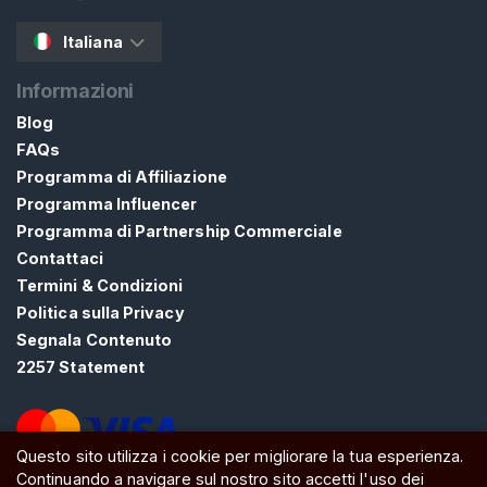
A
T
Italiana
I
S
Informazioni
>
Blog
FAQs
H
Programma di Affiliazione
o
Programma Influencer
m
Programma di Partnership Commerciale
e
Contattaci
Termini & Condizioni
E
Politica sulla Privacy
s
Segnala Contenuto
p
2257 Statement
l
o
r
Questo sito utilizza i cookie per migliorare la tua esperienza.
a
Continuando a navigare sul nostro sito accetti l'uso dei
ATW Ltd, Essex, SS0 7EU, United Kingdom