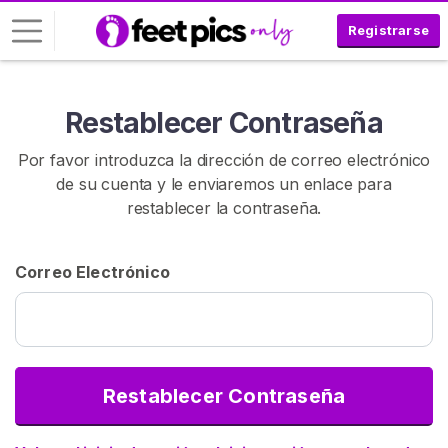
Registrarse
I
Restablecer Contraseña
n
i
Por favor introduzca la dirección de correo electrónico
c
de su cuenta y le enviaremos un enlace para
i
restablecer la contraseña.
a
r
S
Correo Electrónico
e
s
i
ó
n
Restablecer Contraseña
R
E