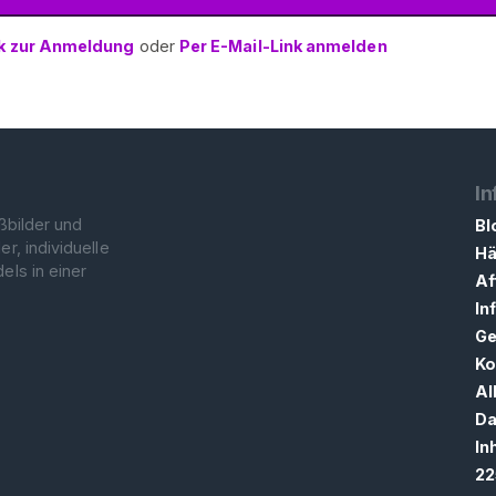
k zur Anmeldung
oder
Per E-Mail-Link anmelden
In
ußbilder und
Bl
r, individuelle
Hä
els in einer
Af
In
Ge
Ko
Al
Da
In
22