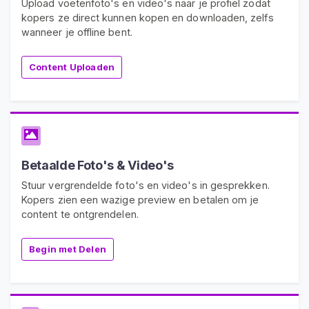
Upload voetenfoto's en video's naar je profiel zodat
kopers ze direct kunnen kopen en downloaden, zelfs
V
wanneer je offline bent.
e
r
Content Uploaden
k
o
o
p
V
o
Betaalde Foto's & Video's
e
t
Stuur vergrendelde foto's en video's in gesprekken.
Kopers zien een wazige preview en betalen om je
e
content te ontgrendelen.
n
P
Begin met Delen
i
c
s