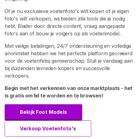
o
Of je nu exclusieve voetenfoto's wilt kopen of je eigen
p
foto's wilt verkopen, wij bieden alle tools die je nodig
e
hebt. Blader door directe content, vraag aangepaste
r
foto's aan of bouw je volgers op als voetenmodel.
s
B
Met veilige betalingen, 24/7 ondersteuning en volledige
l
anonimiteit hebben we het perfecte platform gecreëerd
a
voor de voetenfetisj gemeenschap. Sluit je vandaag aan
d
bij duizenden tevreden kopers en succesvolle
e
verkopers.
r
e
Begin met het verkennen van onze marktplaats - het
n
is gratis om lid te worden en te browsen!
V
Bekijk Foot Models
o
e
Verkoop Voetenfoto's
t