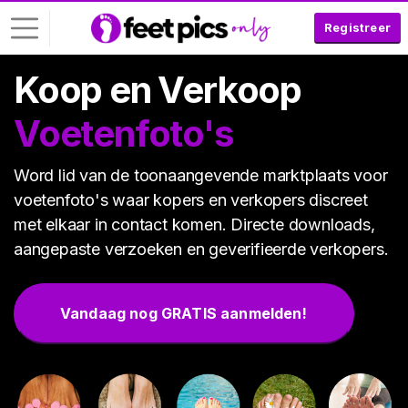
Registreer
Koop en Verkoop
I
n
Voetenfoto's
l
o
Word lid van de toonaangevende marktplaats voor
g
g
voetenfoto's waar kopers en verkopers discreet
e
met elkaar in contact komen. Directe downloads,
n
aangepaste verzoeken en geverifieerde verkopers.
G
R
Vandaag nog GRATIS aanmelden!
A
T
I
S
R
E