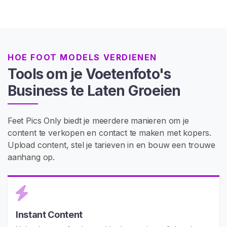
i
n
h
o
u
HOE FOOT MODELS VERDIENEN
d
Tools om je Voetenfoto's
K
Business te Laten Groeien
o
o
Feet Pics Only biedt je meerdere manieren om je
p
content te verkopen en contact te maken met kopers.
V
Upload content, stel je tarieven in en bouw een trouwe
o
aanhang op.
e
t
P
i
c
Instant Content
s