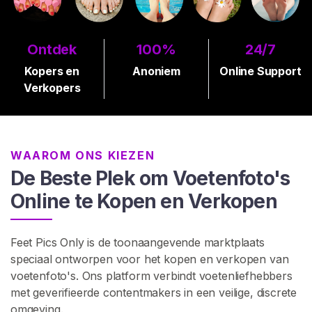
G
I
S
T
Ontdek
100%
24/7
R
E
Kopers en
Anoniem
Online Support
R
Verkopers
E
N
>
WAAROM ONS KIEZEN
H
De Beste Plek om Voetenfoto's
o
Online te Kopen en Verkopen
m
e
Feet Pics Only is de toonaangevende marktplaats
V
speciaal ontworpen voor het kopen en verkopen van
e
voetenfoto's. Ons platform verbindt voetenliefhebbers
r
met geverifieerde contentmakers in een veilige, discrete
k
omgeving.