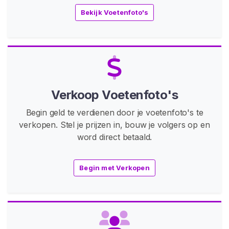
t
Bekijk Voetenfoto's
/
O
n
d
e
r
s
Verkoop Voetenfoto's
t
Begin geld te verdienen door je voetenfoto's te
e
verkopen. Stel je prijzen in, bouw je volgers op en
u
word direct betaald.
n
i
n
Begin met Verkopen
g