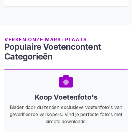
a
p
Z
O
E
VERKEN ONZE MARKTPLAATS
K
Populaire Voetencontent
E
N
Categorieën
C
Koop Voetenfoto's
o
n
Blader door duizenden exclusieve voetenfoto's van
t
geverifieerde verkopers. Vind je perfecte foto's met
a
directe downloads.
c