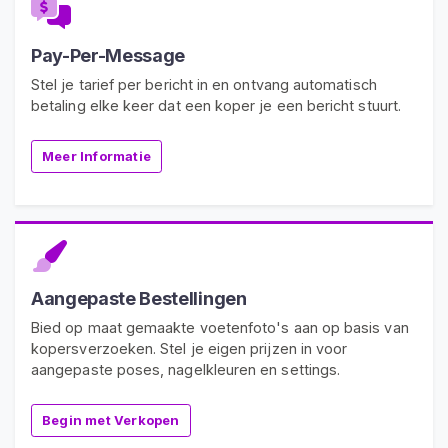
V
o
Pay-Per-Message
e
t
Stel je tarief per bericht in en ontvang automatisch
f
betaling elke keer dat een koper je een bericht stuurt.
e
t
Meer Informatie
i
s
j
G
e
m
Aangepaste Bestellingen
e
Bied op maat gemaakte voetenfoto's aan op basis van
e
kopersverzoeken. Stel je eigen prijzen in voor
n
aangepaste poses, nagelkleuren en settings.
s
c
Begin met Verkopen
h